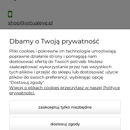
shop@virtualeye.pl
Dbamy o Twoją prywatność
Moje konto
Pliki cookies i pokrewne im technologie umożliwiają
poprawne działanie strony i pomagają nam
Płatności i dostawa
dostosować ofertę do Twoich potrzeb. Możesz
zaakceptować wykorzystanie przez nas wszystkich
tych plików i przejść do sklepu lub dostosować użycie
plików do swoich preferencji, wybierając opcję
Informacje
"Dostosuj zgody".
Więcej o plikach cookies przeczytasz w naszej Polityce
prywatności.
O nas
zaakceptuj tylko niezbędne
dostosuj zgody