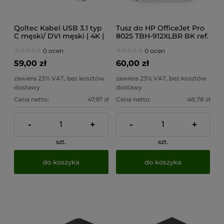
Qoltec Kabel USB 3.1 typ
Tusz do HP OfficeJet Pro
C męski/ DVI męski | 4K |
8025 TBH-912XLBR BK ref.
Alternate mode | 1m
0 ocen
0 ocen
59,00 zł
60,00 zł
zawiera 23% VAT, bez kosztów
zawiera 23% VAT, bez kosztów
dostawy
dostawy
Cena netto:
47,97 zł
Cena netto:
48,78 zł
-
+
-
+
szt.
szt.
do koszyka
do koszyka