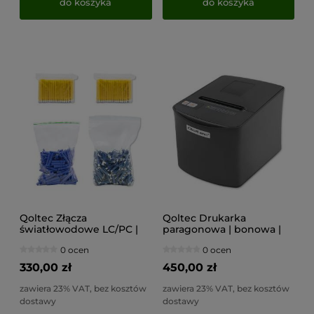
do koszyka
do koszyka
Qoltec Złącza
Qoltec Drukarka
światłowodowe LC/PC |
paragonowa | bonowa |
Singlemode | 2.0mm |
termiczna | USB
0 ocen
0 ocen
Zestaw montażowy |
200szt.
330,00 zł
450,00 zł
zawiera 23% VAT, bez kosztów
zawiera 23% VAT, bez kosztów
dostawy
dostawy