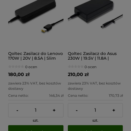
Qoltec Zasilacz do Lenovo
Qoltec Zasilacz do Asus
170W | 20V | 8.5A | Slim
230W | 19.5V | 11.8A |
tip+pin | +kabel zasilający
7.4*5.0+pin | +kabel
0 ocen
0 ocen
zasilający
180,00 zł
210,00 zł
zawiera 23% VAT, bez kosztów
zawiera 23% VAT, bez kosztów
dostawy
dostawy
Cena netto:
146,34 zł
Cena netto:
170,73 zł
-
+
-
+
szt.
szt.